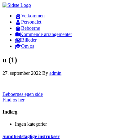
Velkommen
Personalet
Beboerne
Kommende arrangementer
Billeder
Om os
u (1)
27. september 2022
By
admin
Beboernes egen side
Find os her
Indlæg
Ingen kategorier
Sundhedsfaglige instrukser