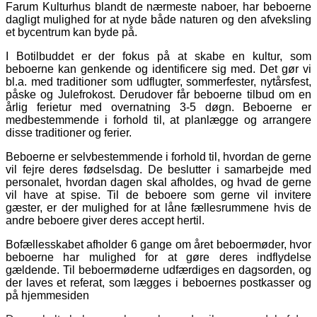
Farum Kulturhus blandt de nærmeste naboer, har beboerne
dagligt mulighed for at nyde både naturen og den afveksling
et bycentrum kan byde på.
I Botilbuddet er der fokus på at skabe en kultur, som
beboerne kan genkende og identificere sig med. Det gør vi
bl.a. med traditioner som udflugter, sommerfester, nytårsfest,
påske og Julefrokost. Derudover får beboerne tilbud om en
årlig ferietur med overnatning 3-5 døgn. Beboerne er
medbestemmende i forhold til, at planlægge og arrangere
disse traditioner og ferier.
Beboerne er selvbestemmende i forhold til, hvordan de gerne
vil fejre deres fødselsdag. De beslutter i samarbejde med
personalet, hvordan dagen skal afholdes, og hvad de gerne
vil have at spise. Til de beboere som gerne vil invitere
gæster, er der mulighed for at låne fællesrummene hvis de
andre beboere giver deres accept hertil.
Bofællesskabet afholder 6 gange om året beboermøder, hvor
beboerne har mulighed for at gøre deres indflydelse
gældende. Til beboermøderne udfærdiges en dagsorden, og
der laves et referat, som lægges i beboernes postkasser og
på hjemmesiden