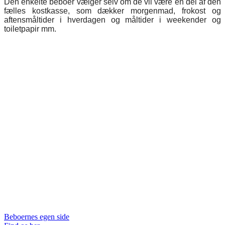
Den enkelte beboer vælger selv om de vil være en del af den
fælles kostkasse, som dækker morgenmad, frokost og
aftensmåltider i hverdagen og måltider i weekender og
toiletpapir mm.
Beboernes egen side