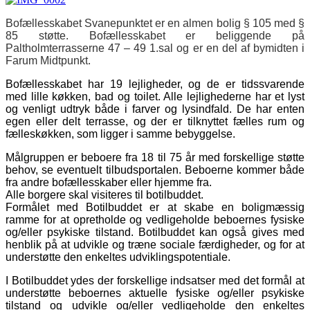
Bofællesskabet Svanepunktet er en almen bolig § 105 med §
85 støtte. Bofællesskabet er beliggende på
Paltholmterrasserne 47 – 49 1.sal og er en del af bymidten i
Farum Midtpunkt.
Bofællesskabet har 19 lejligheder, og de er tidssvarende
med lille køkken, bad og toilet. Alle lejlighederne har et lyst
og venligt udtryk både i farver og lysindfald. De har enten
egen eller delt terrasse, og der er tilknyttet fælles rum og
fælleskøkken, som ligger i samme bebyggelse.
Målgruppen er beboere fra 18 til 75 år med forskellige støtte
behov, se eventuelt tilbudsportalen. Beboerne kommer både
fra andre bofællesskaber eller hjemme fra.
Alle borgere skal visiteres til botilbuddet.
Formålet med Botilbuddet er at skabe en boligmæssig
ramme for at opretholde og vedligeholde beboernes fysiske
og/eller psykiske tilstand. Botilbuddet kan også gives med
henblik på at udvikle og træne sociale færdigheder, og for at
understøtte den enkeltes udviklingspotentiale.
I Botilbuddet ydes der forskellige indsatser med det formål at
understøtte beboernes aktuelle fysiske og/eller psykiske
tilstand og udvikle og/eller vedligeholde den enkeltes