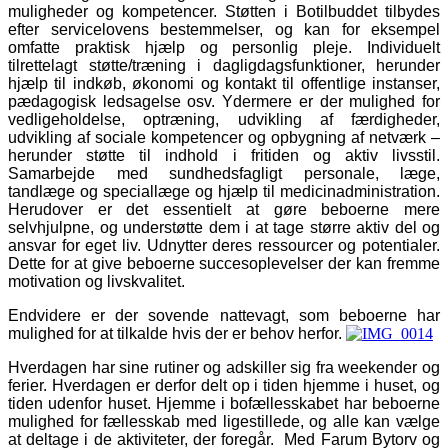
muligheder og kompetencer. Støtten i Botilbuddet tilbydes
efter servicelovens bestemmelser, og kan for eksempel
omfatte praktisk hjælp og personlig pleje. Individuelt
tilrettelagt støtte/træning i dagligdagsfunktioner, herunder
hjælp til indkøb, økonomi og kontakt til offentlige instanser,
pædagogisk ledsagelse osv. Ydermere er der mulighed for
vedligeholdelse, optræning, udvikling af færdigheder,
udvikling af sociale kompetencer og opbygning af netværk –
herunder støtte til indhold i fritiden og aktiv livsstil.
Samarbejde med sundhedsfagligt personale, læge,
tandlæge og speciallæge og hjælp til medicinadministration.
Herudover er det essentielt at gøre beboerne mere
selvhjulpne, og understøtte dem i at tage større aktiv del og
ansvar for eget liv. Udnytter deres ressourcer og potentialer.
Dette for at give beboerne succesoplevelser der kan fremme
motivation og livskvalitet.
Endvidere er der sovende nattevagt, som beboerne har
mulighed for at tilkalde hvis der er behov herfor.
Hverdagen har sine rutiner og adskiller sig fra weekender og
ferier. Hverdagen er derfor delt op i tiden hjemme i huset, og
tiden udenfor huset. Hjemme i bofællesskabet har beboerne
mulighed for fællesskab med ligestillede, og alle kan vælge
at deltage i de aktiviteter, der foregår. Med Farum Bytorv og