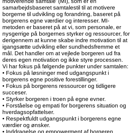
motiverende samtale’ (MI), som er en
samarbejdsbaseret samtalestil til at motivere
borgerne til udvikling og forandring, baseret på
borgerens egne værdier og interesser. MI-
metoden er baseret på at vi, som personale, er
nysgerrige på borgernes styrker og ressourcer, for
derigennem at kunne skabe indre motivation til at
igangsætte udvikling eller sundhedsfremme et
mål. Det handler om at vejlede borgeren ud fra
deres egen motivation og ikke styre processen.
Vi har fokus på følgende punkter under samtalen:
• Fokus på løsninger med udgangspunkt i
borgerens egne positive forestillinger.
• Fokus på borgerens ressourcer og tidligere
succeser.
• Styrker borgeren i troen på egne evner.
• Forståelse og empati for borgerens situation og
hverdagsopfattelser.
• Respektfuldt udgangspunkt i borgerens egne
værdier og ønsker.
• Inddragelse og empowerment af borgeren.