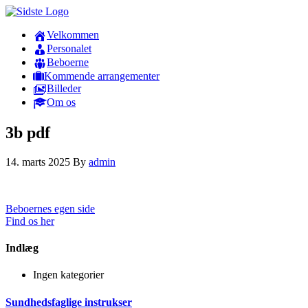
Velkommen
Personalet
Beboerne
Kommende arrangementer
Billeder
Om os
3b pdf
14. marts 2025
By
admin
Beboernes egen side
Find os her
Indlæg
Ingen kategorier
Sundhedsfaglige instrukser