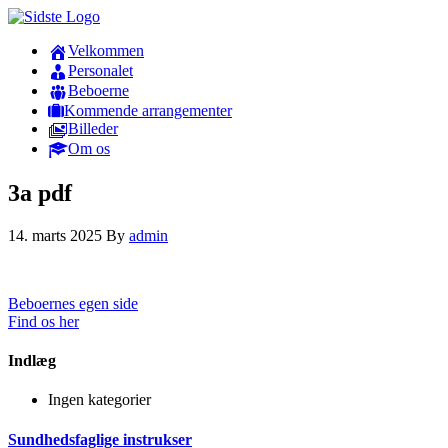
Velkommen
Personalet
Beboerne
Kommende arrangementer
Billeder
Om os
3a pdf
14. marts 2025
By
admin
Beboernes egen side
Find os her
Indlæg
Ingen kategorier
Sundhedsfaglige instrukser