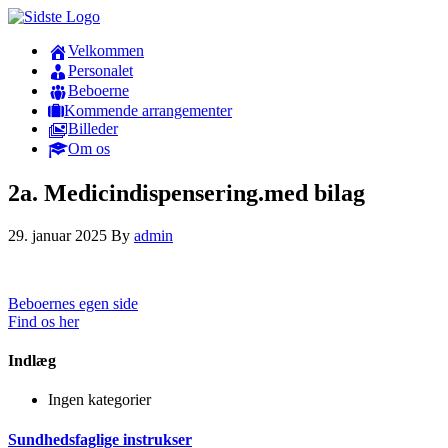
Velkommen
Personalet
Beboerne
Kommende arrangementer
Billeder
Om os
2a. Medicindispensering.med bilag
29. januar 2025
By
admin
Beboernes egen side
Find os her
Indlæg
Ingen kategorier
Sundhedsfaglige instrukser