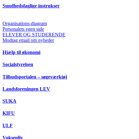
Sundhedsfaglige instrukser
Organisations-diagram
Personalets egen side
ELEVER OG STUDERENDE
Modtag email om nyheder
Hjælp til økonomi
Socialstyrelsen
Tilbudsportalen – søgeværktøj
Landsforeningen LEV
SUKA
KIFU
ULF
Voksenliv