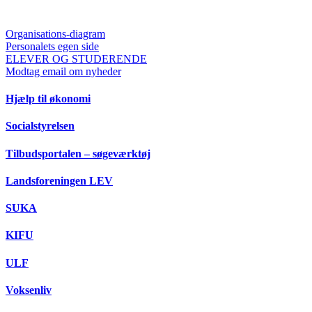
Organisations-diagram
Personalets egen side
ELEVER OG STUDERENDE
Modtag email om nyheder
Hjælp til økonomi
Socialstyrelsen
Tilbudsportalen – søgeværktøj
Landsforeningen LEV
SUKA
KIFU
ULF
Voksenliv