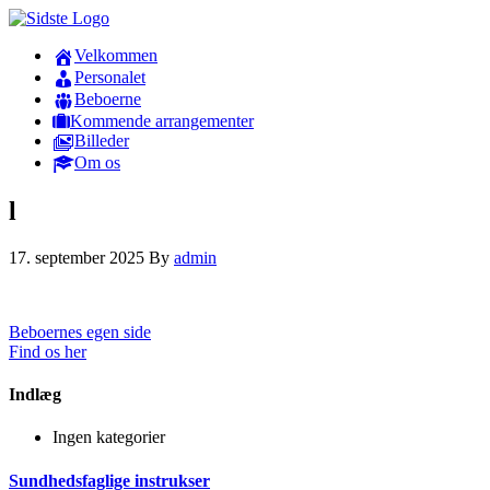
Velkommen
Personalet
Beboerne
Kommende arrangementer
Billeder
Om os
l
17. september 2025
By
admin
Beboernes egen side
Find os her
Indlæg
Ingen kategorier
Sundhedsfaglige instrukser