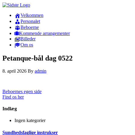
Velkommen
Personalet
Beboerne
Kommende arrangementer
Billeder
Om os
Petanque-bål dag 0522
8. april 2026
By
admin
Beboernes egen side
Find os her
Indlæg
Ingen kategorier
Sundhedsfaglige instrukser