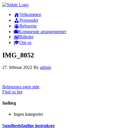
Velkommen
Personalet
Beboerne
Kommende arrangementer
Billeder
Om os
IMG_8052
27. februar 2022
By
admin
Beboernes egen side
Find os her
Indlæg
Ingen kategorier
Sundhedsfaglige instrukser