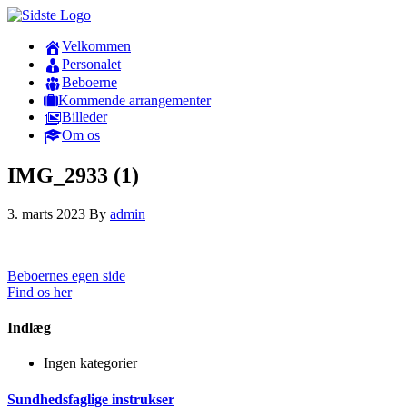
Velkommen
Personalet
Beboerne
Kommende arrangementer
Billeder
Om os
IMG_2933 (1)
3. marts 2023
By
admin
Beboernes egen side
Find os her
Indlæg
Ingen kategorier
Sundhedsfaglige instrukser