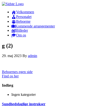
Velkommen
Personalet
Beboerne
Kommende arrangementer
Billeder
Om os
g (2)
29. maj 2023
By
admin
Beboernes egen side
Find os her
Indlæg
Ingen kategorier
Sundhedsfaglige instrukser