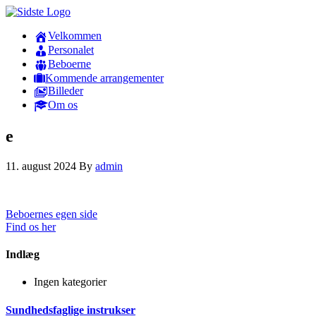
Velkommen
Personalet
Beboerne
Kommende arrangementer
Billeder
Om os
e
11. august 2024
By
admin
Beboernes egen side
Find os her
Indlæg
Ingen kategorier
Sundhedsfaglige instrukser