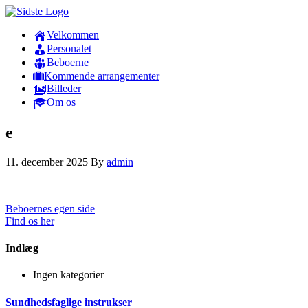
Velkommen
Personalet
Beboerne
Kommende arrangementer
Billeder
Om os
e
11. december 2025
By
admin
Beboernes egen side
Find os her
Indlæg
Ingen kategorier
Sundhedsfaglige instrukser