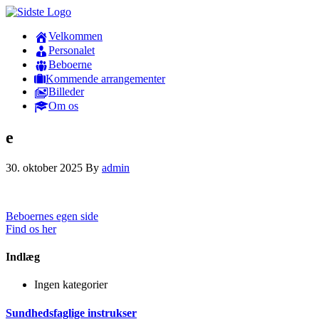
Velkommen
Personalet
Beboerne
Kommende arrangementer
Billeder
Om os
e
30. oktober 2025
By
admin
Beboernes egen side
Find os her
Indlæg
Ingen kategorier
Sundhedsfaglige instrukser