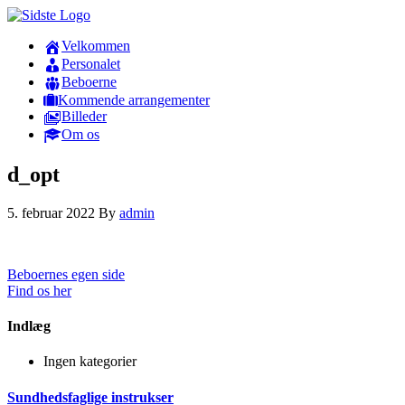
Velkommen
Personalet
Beboerne
Kommende arrangementer
Billeder
Om os
d_opt
5. februar 2022
By
admin
Beboernes egen side
Find os her
Indlæg
Ingen kategorier
Sundhedsfaglige instrukser