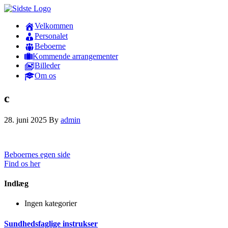
Velkommen
Personalet
Beboerne
Kommende arrangementer
Billeder
Om os
c
28. juni 2025
By
admin
Beboernes egen side
Find os her
Indlæg
Ingen kategorier
Sundhedsfaglige instrukser