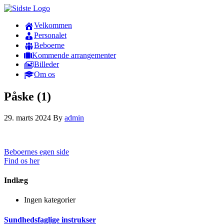
Velkommen
Personalet
Beboerne
Kommende arrangementer
Billeder
Om os
Påske (1)
29. marts 2024
By
admin
Beboernes egen side
Find os her
Indlæg
Ingen kategorier
Sundhedsfaglige instrukser