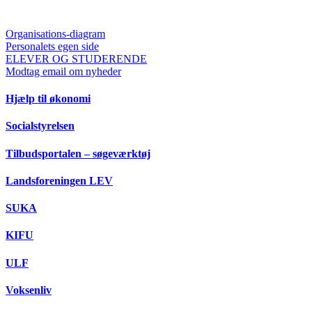
Organisations-diagram
Personalets egen side
ELEVER OG STUDERENDE
Modtag email om nyheder
Hjælp til økonomi
Socialstyrelsen
Tilbudsportalen – søgeværktøj
Landsforeningen LEV
SUKA
KIFU
ULF
Voksenliv