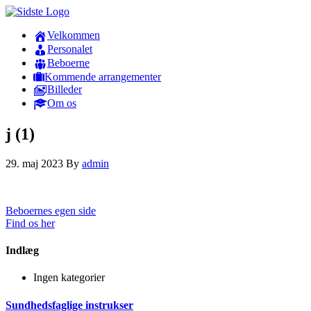
Velkommen
Personalet
Beboerne
Kommende arrangementer
Billeder
Om os
j (1)
29. maj 2023
By
admin
Beboernes egen side
Find os her
Indlæg
Ingen kategorier
Sundhedsfaglige instrukser