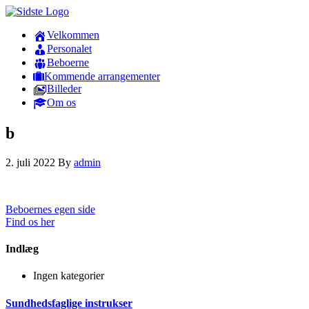
Velkommen
Personalet
Beboerne
Kommende arrangementer
Billeder
Om os
b
2. juli 2022
By
admin
Beboernes egen side
Find os her
Indlæg
Ingen kategorier
Sundhedsfaglige instrukser