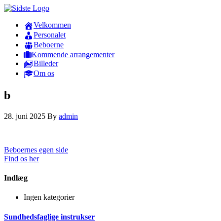
Velkommen
Personalet
Beboerne
Kommende arrangementer
Billeder
Om os
b
28. juni 2025
By
admin
Beboernes egen side
Find os her
Indlæg
Ingen kategorier
Sundhedsfaglige instrukser