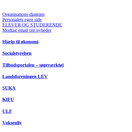
Organisations-diagram
Personalets egen side
ELEVER OG STUDERENDE
Modtag email om nyheder
Hjælp til økonomi
Socialstyrelsen
Tilbudsportalen – søgeværktøj
Landsforeningen LEV
SUKA
KIFU
ULF
Voksenliv