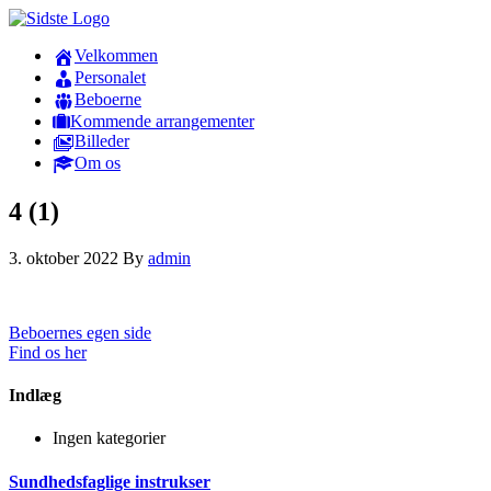
Velkommen
Personalet
Beboerne
Kommende arrangementer
Billeder
Om os
4 (1)
3. oktober 2022
By
admin
Beboernes egen side
Find os her
Indlæg
Ingen kategorier
Sundhedsfaglige instrukser