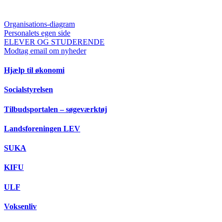
Organisations-diagram
Personalets egen side
ELEVER OG STUDERENDE
Modtag email om nyheder
Hjælp til økonomi
Socialstyrelsen
Tilbudsportalen – søgeværktøj
Landsforeningen LEV
SUKA
KIFU
ULF
Voksenliv