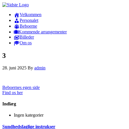
Velkommen
Personalet
Beboerne
Kommende arrangementer
Billeder
Om os
3
28. juni 2025
By
admin
Beboernes egen side
Find os her
Indlæg
Ingen kategorier
Sundhedsfaglige instrukser