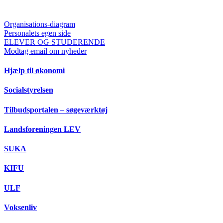
Organisations-diagram
Personalets egen side
ELEVER OG STUDERENDE
Modtag email om nyheder
Hjælp til økonomi
Socialstyrelsen
Tilbudsportalen – søgeværktøj
Landsforeningen LEV
SUKA
KIFU
ULF
Voksenliv