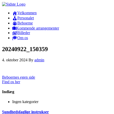
Velkommen
Personalet
Beboerne
Kommende arrangementer
Billeder
Om os
20240922_150359
4. oktober 2024
By
admin
Beboernes egen side
Find os her
Indlæg
Ingen kategorier
Sundhedsfaglige instrukser