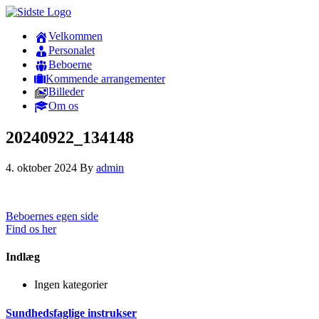
Velkommen
Personalet
Beboerne
Kommende arrangementer
Billeder
Om os
20240922_134148
4. oktober 2024
By
admin
Beboernes egen side
Find os her
Indlæg
Ingen kategorier
Sundhedsfaglige instrukser