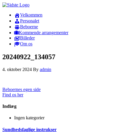
Velkommen
Personalet
Beboerne
Kommende arrangementer
Billeder
Om os
20240922_134057
4. oktober 2024
By
admin
Beboernes egen side
Find os her
Indlæg
Ingen kategorier
Sundhedsfaglige instrukser