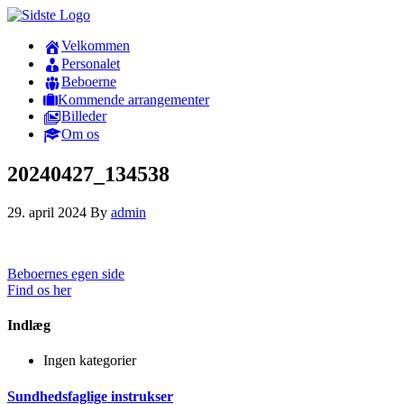
Velkommen
Personalet
Beboerne
Kommende arrangementer
Billeder
Om os
20240427_134538
29. april 2024
By
admin
Beboernes egen side
Find os her
Indlæg
Ingen kategorier
Sundhedsfaglige instrukser