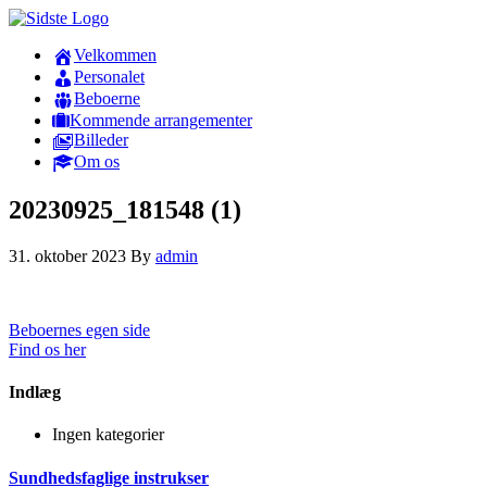
Velkommen
Personalet
Beboerne
Kommende arrangementer
Billeder
Om os
20230925_181548 (1)
31. oktober 2023
By
admin
Beboernes egen side
Find os her
Indlæg
Ingen kategorier
Sundhedsfaglige instrukser