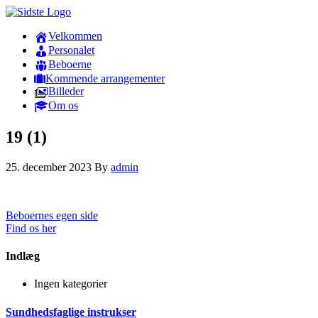
Velkommen
Personalet
Beboerne
Kommende arrangementer
Billeder
Om os
19 (1)
25. december 2023
By
admin
Beboernes egen side
Find os her
Indlæg
Ingen kategorier
Sundhedsfaglige instrukser