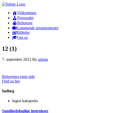
Velkommen
Personalet
Beboerne
Kommende arrangementer
Billeder
Om os
12 (1)
7. september 2022
By
admin
Beboernes egen side
Find os her
Indlæg
Ingen kategorier
Sundhedsfaglige instrukser