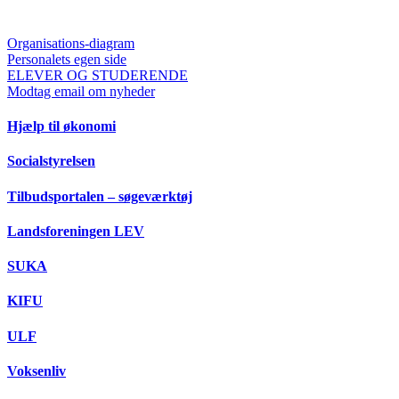
Organisations-diagram
Personalets egen side
ELEVER OG STUDERENDE
Modtag email om nyheder
Hjælp til økonomi
Socialstyrelsen
Tilbudsportalen – søgeværktøj
Landsforeningen LEV
SUKA
KIFU
ULF
Voksenliv