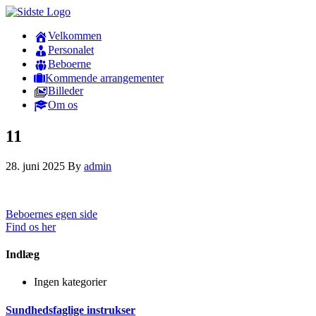
Velkommen
Personalet
Beboerne
Kommende arrangementer
Billeder
Om os
11
28. juni 2025
By
admin
Beboernes egen side
Find os her
Indlæg
Ingen kategorier
Sundhedsfaglige instrukser