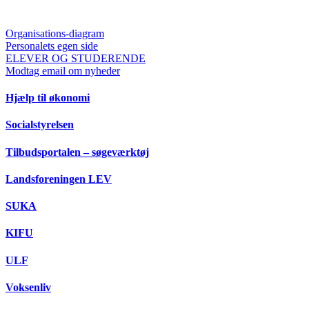
Organisations-diagram
Personalets egen side
ELEVER OG STUDERENDE
Modtag email om nyheder
Hjælp til økonomi
Socialstyrelsen
Tilbudsportalen – søgeværktøj
Landsforeningen LEV
SUKA
KIFU
ULF
Voksenliv