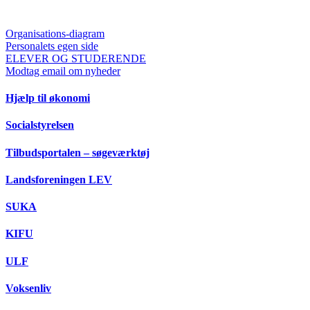
Organisations-diagram
Personalets egen side
ELEVER OG STUDERENDE
Modtag email om nyheder
Hjælp til økonomi
Socialstyrelsen
Tilbudsportalen – søgeværktøj
Landsforeningen LEV
SUKA
KIFU
ULF
Voksenliv