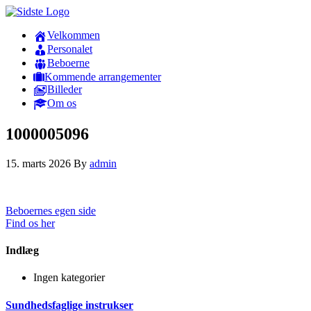
Velkommen
Personalet
Beboerne
Kommende arrangementer
Billeder
Om os
1000005096
15. marts 2026
By
admin
Beboernes egen side
Find os her
Indlæg
Ingen kategorier
Sundhedsfaglige instrukser