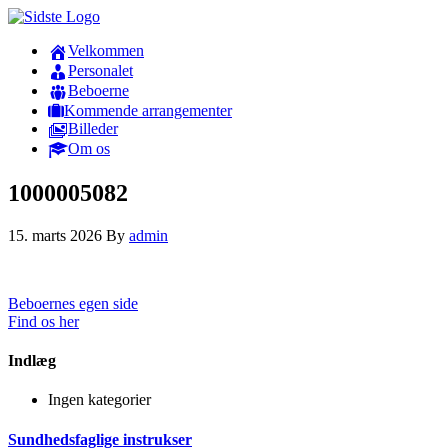
Velkommen
Personalet
Beboerne
Kommende arrangementer
Billeder
Om os
1000005082
15. marts 2026
By
admin
Beboernes egen side
Find os her
Indlæg
Ingen kategorier
Sundhedsfaglige instrukser