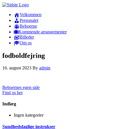
Velkommen
Personalet
Beboerne
Kommende arrangementer
Billeder
Om os
fodboldfejring
16. august 2023
By
admin
Beboernes egen side
Find os her
Indlæg
Ingen kategorier
Sundhedsfaglige instrukser