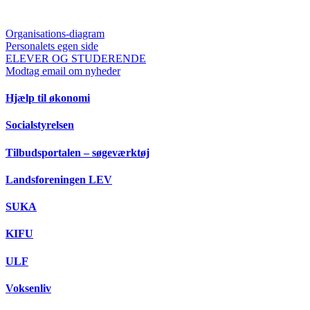
Organisations-diagram
Personalets egen side
ELEVER OG STUDERENDE
Modtag email om nyheder
Hjælp til økonomi
Socialstyrelsen
Tilbudsportalen – søgeværktøj
Landsforeningen LEV
SUKA
KIFU
ULF
Voksenliv