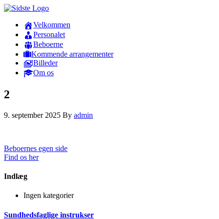
Velkommen
Personalet
Beboerne
Kommende arrangementer
Billeder
Om os
2
9. september 2025
By
admin
Beboernes egen side
Find os her
Indlæg
Ingen kategorier
Sundhedsfaglige instrukser